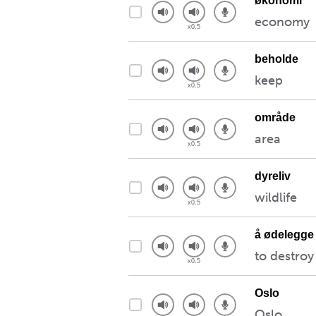
økonomi
economy
beholde
keep
område
area
dyreliv
wildlife
å ødelegge
to destroy
Oslo
Oslo