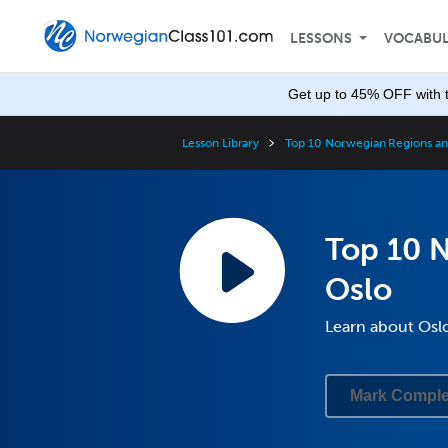
LESSONS
VOCABU
Get up to 45% OFF with 
Lesson Library
Top 10 Norwegian Regions and
Top 10 N
Oslo
Learn about Osl
Mark Comple