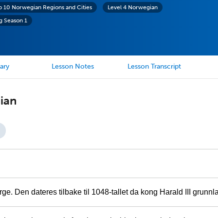
p 10 Norwegian Regions and Cities
Level 4 Norwegian
g Season 1
ary
Lesson Notes
Lesson Transcript
ian
e. Den dateres tilbake til 1048-tallet da kong Harald III grunnl