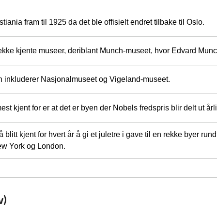
ania fram til 1925 da det ble offisielt endret tilbake til Oslo.
 rekke kjente museer, deriblant Munch-museet, hvor Edvard Munchs
n inkluderer Nasjonalmuseet og Vigeland-museet.
st kjent for er at det er byen der Nobels fredspris blir delt ut årli
 blitt kjent for hvert år å gi et juletre i gave til en rekke byer 
ew York og London.
w)