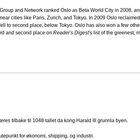
Group and Network ranked Oslo as Beta World City in 2008, and 
 near cities like Paris, Zurich, and Tokyo. In 2009 Oslo reclaime
 it fell to second place, below Tokyo. Oslo has also won a few oth
rd and second place on
Reader's Digest
's list of the greenest, 
es tilbake til 1048-tallet da kong Harald III grunnla byen.
tepunkt for økonomi, shipping, og industri.