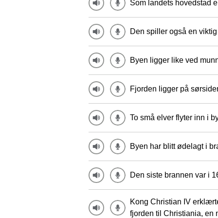
Som landets hovedstad er 
Den spiller også en viktig
Byen ligger like ved mun
Fjorden ligger på sørside
To små elver flyter inn i b
Byen har blitt ødelagt i b
Den siste brannen var i 16
Kong Christian IV erklærte
fjorden til Christiania, en