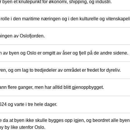
byen et knutepunkt for økonomi, shipping, og industri.
 rolle i den maritime næringen og i den kulturelle og vitenskape
ningen av Oslofjorden.
n av byen og Oslo er omgitt av åser og fjell på de andre sidene.
yen, og om lag to tredjedeler av området er fredet for dyreliv.
rann flere ganger, men har alltid blitt gjenoppbygget.
24 og varte i tre hele dager.
 da at byen ikke skulle bygges opp igjen, og beordret alle byens 
 ny by like utenfor Oslo.