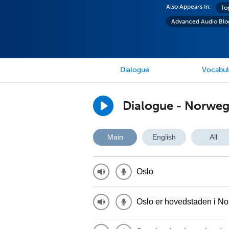
Also Appears In:
To
Advanced Audio Blo
Dialogue
Vocabul
Dialogue - Norweg
Main
English
All
Oslo
Oslo er hovedstaden i Norg