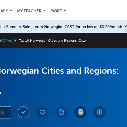
LARY
MY TEACHER
MORE
the Summer Sale. Learn Norwegian FAST for as low as $3.20/month. Yo
 Cities
Top 10 Norwegian Cities and Regions: Oslo
orwegian Cities and Regions:
o
te