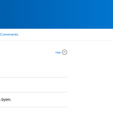
Comments
Hide
a byen.