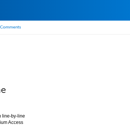
Comments
he
 line-by-line
mium Access