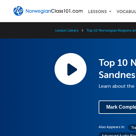
LESSONS
VOCABU
Lesson Library
Top 10 Norwegian Regions and
Top 10 N
Sandnes
Learn about the 
Mark Comple
Also Appears In:
To
Advanced Audio Blo