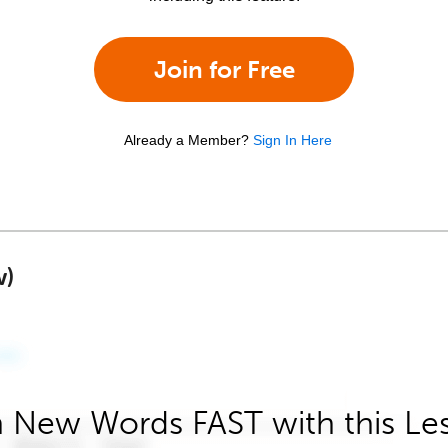
Join for Free
Already a Member?
Sign In Here
w)
 New Words FAST with this Le