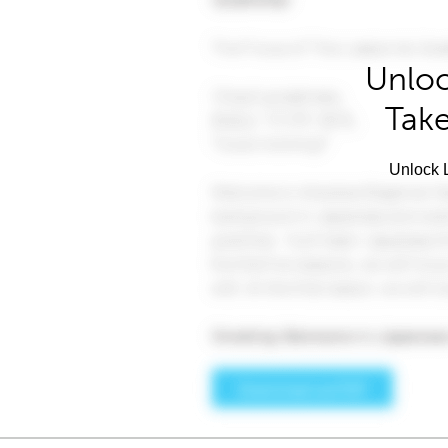
Unloc
Take
Unlock L