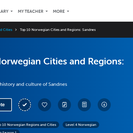
LARY
MY TEACHER
MORE
 Cities
Top 10 Norwegian Cities and Regions: Sandnes
orwegian Cities and Regions:
history and culture of Sandnes
te
p 10 Norwegian Regions and Cities
Level 4 Norwegian
g Season 1