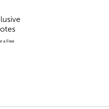
lusive
Notes
or a Free