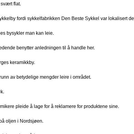
svært flat.
kelby fordi sykkelfabrikken Den Beste Sykkel var lokalisert der i
nnes bysykler man kan leie.
dende benytter anledningen til å handle her.
rges keramikkby.
grunn av betydelige mengder leire i området.
k.
ikere pleide å lage for å reklamere for produktene sine.
 på oljen i Nordsjøen.