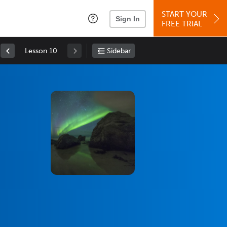
START YOUR
Sign In
FREE TRIAL
Lesson 10
Sidebar