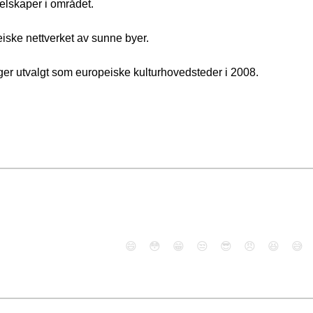
selskaper i området.
ke nettverket av sunne byer.
ger utvalgt som europeiske kulturhovedsteder i 2008.
😄
😳
😁
😒
😎
😠
😆
😅