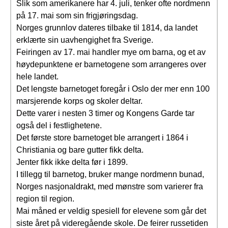
Slik som amerikanere har 4. juli, tenker ofte nordmenn
på 17. mai som sin frigjøringsdag.
Norges grunnlov dateres tilbake til 1814, da landet
erklærte sin uavhengighet fra Sverige.
Feiringen av 17. mai handler mye om barna, og et av
høydepunktene er barnetogene som arrangeres over
hele landet.
Det lengste barnetoget foregår i Oslo der mer enn 100
marsjerende korps og skoler deltar.
Dette varer i nesten 3 timer og Kongens Garde tar
også del i festlighetene.
Det første store barnetoget ble arrangert i 1864 i
Christiania og bare gutter fikk delta.
Jenter fikk ikke delta før i 1899.
I tillegg til barnetog, bruker mange nordmenn bunad,
Norges nasjonaldrakt, med mønstre som varierer fra
region til region.
Mai måned er veldig spesiell for elevene som går det
siste året på videregående skole. De feirer russetiden