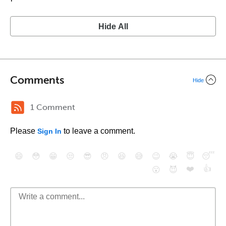
Hide All
Comments
Hide
1 Comment
Please
to leave a comment.
Sign In
😄
😳
😁
😒
😎
😠
😆
😅
😉
😭
😇
😴
❤️
👍
😮
😈