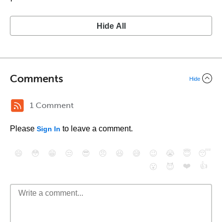
Hide All
Comments
Hide
1 Comment
Please
to leave a comment.
Sign In
😄
😳
😁
😒
😎
😠
😆
😅
😉
😭
😇
😴
❤️
👍
😮
😈