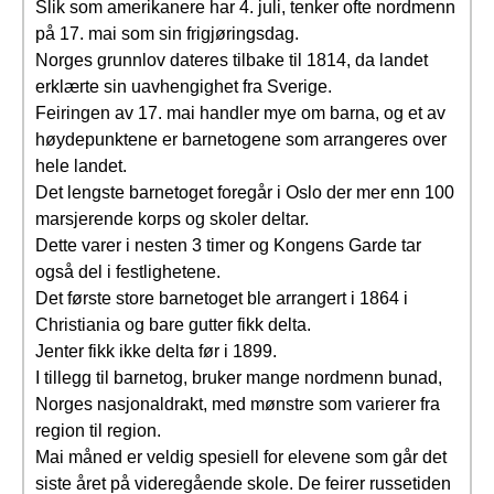
Slik som amerikanere har 4. juli, tenker ofte nordmenn
på 17. mai som sin frigjøringsdag.
Norges grunnlov dateres tilbake til 1814, da landet
erklærte sin uavhengighet fra Sverige.
Feiringen av 17. mai handler mye om barna, og et av
høydepunktene er barnetogene som arrangeres over
hele landet.
Det lengste barnetoget foregår i Oslo der mer enn 100
marsjerende korps og skoler deltar.
Dette varer i nesten 3 timer og Kongens Garde tar
også del i festlighetene.
Det første store barnetoget ble arrangert i 1864 i
Christiania og bare gutter fikk delta.
Jenter fikk ikke delta før i 1899.
I tillegg til barnetog, bruker mange nordmenn bunad,
Norges nasjonaldrakt, med mønstre som varierer fra
region til region.
Mai måned er veldig spesiell for elevene som går det
siste året på videregående skole. De feirer russetiden