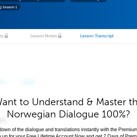
g Season 1
ry
Lesson Notes
Lesson Transcript
ant to Understand & Master t
Norwegian Dialogue 100%?
own of the dialogue and translations instantly with the Premium
n up for your Free Lifetime Account Now and get 7 Days of Pre