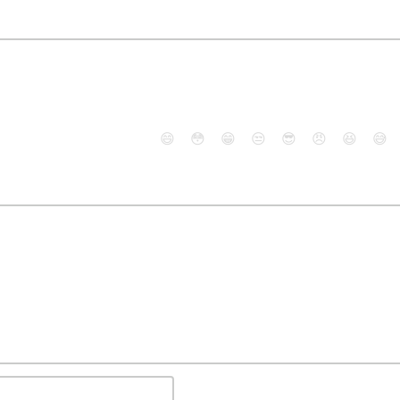
😄
😳
😁
😒
😎
😠
😆
😅