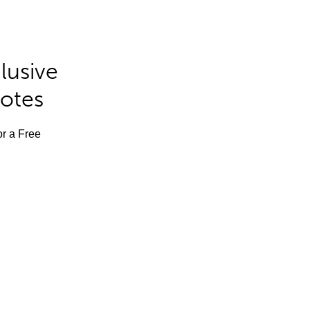
lusive
Notes
or a Free