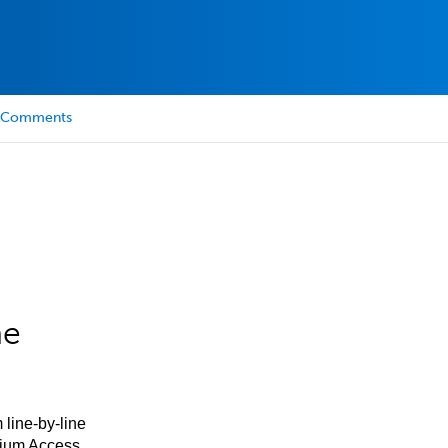
Comments
he
 line-by-line
mium Access