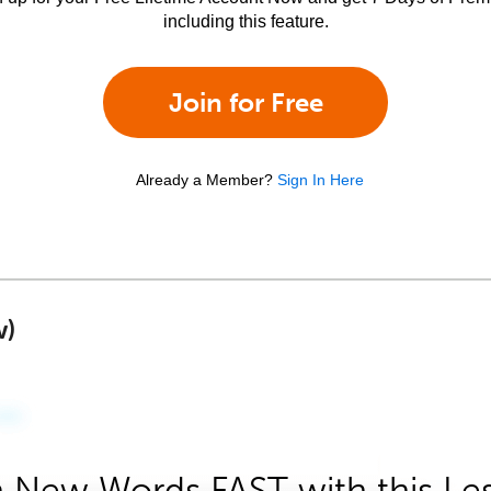
including this feature.
Join for Free
Already a Member?
Sign In Here
w)
 New Words FAST with this Le