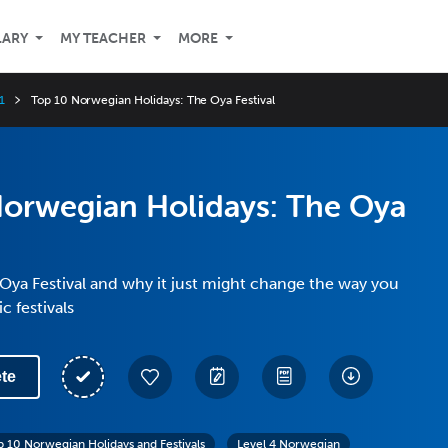
LARY
MY TEACHER
MORE
1
Top 10 Norwegian Holidays: The Oya Festival
Norwegian Holidays: The Oya
Oya Festival and why it just might change the way you
c festivals
te
p 10 Norwegian Holidays and Festivals
Level 4 Norwegian