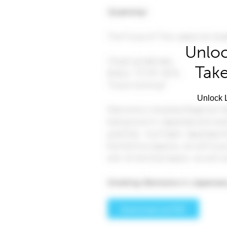
Unloc
Take
Unlock L