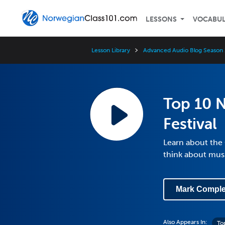
LESSONS
VOCABU
Lesson Library
Advanced Audio Blog Season 
Top 10 
Festival
Learn about the 
think about musi
Mark Comple
Also Appears In:
To