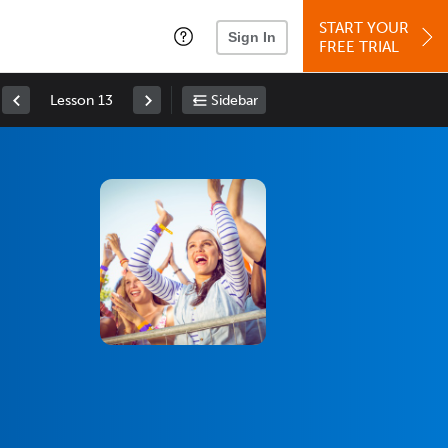
START YOUR
Sign In
FREE TRIAL
Lesson 13
Sidebar