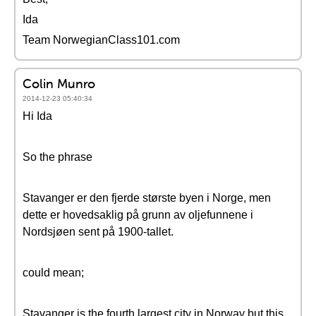
Ida
Team NorwegianClass101.com
Colin Munro
2014-12-23 05:40:34
Hi Ida
So the phrase
Stavanger er den fjerde største byen i Norge, men
dette er hovedsaklig på grunn av oljefunnene i
Nordsjøen sent på 1900-tallet.
could mean;
Stavanger is the fourth largest city in Norway but this