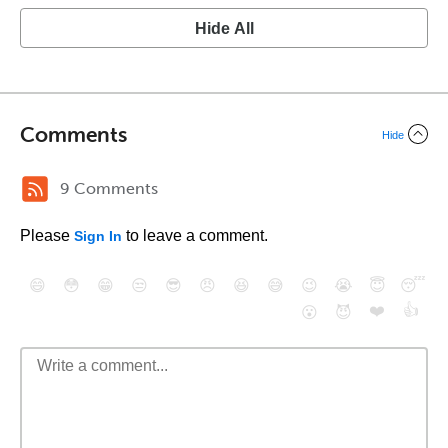
Hide All
Comments
Hide
9 Comments
Please
to leave a comment.
Sign In
😄
😳
😁
😒
😎
😠
😆
😅
😉
😭
😇
😴
❤️
👍
😮
😈