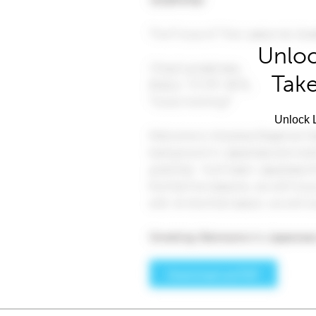
Unloc
Take
Unlock L