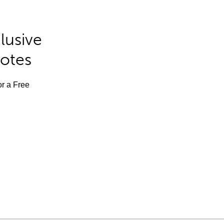
lusive
Notes
or a Free