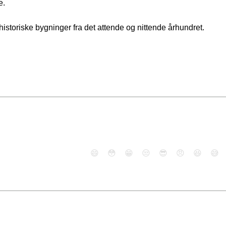
e.
historiske bygninger fra det attende og nittende århundret.
😄
😳
😁
😒
😎
😠
😆
😅