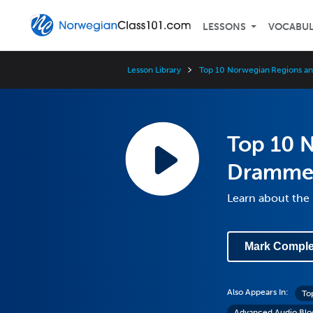
LESSONS
VOCABU
Lesson Library
Top 10 Norwegian Regions and
Top 10 N
Dramme
Learn about the
Mark Comple
Also Appears In:
To
Advanced Audio Blo