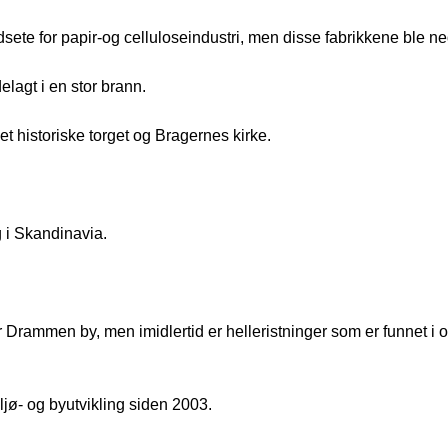
ete for papir-og celluloseindustri, men disse fabrikkene ble ne
lagt i en stor brann.
t historiske torget og Bragernes kirke.
g i Skandinavia.
r Drammen by, men imidlertid er helleristninger som er funnet 
ljø- og byutvikling siden 2003.