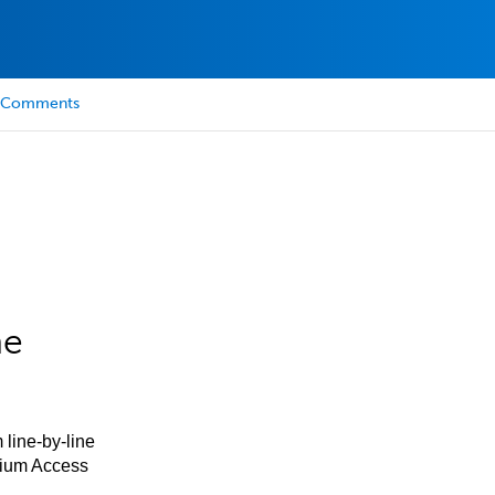
Comments
he
 line-by-line
mium Access