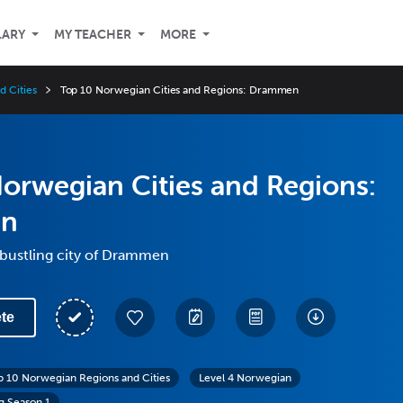
LARY
MY TEACHER
MORE
 Cities
Top 10 Norwegian Cities and Regions: Drammen
orwegian Cities and Regions:
n
 bustling city of Drammen
te
p 10 Norwegian Regions and Cities
Level 4 Norwegian
g Season 1