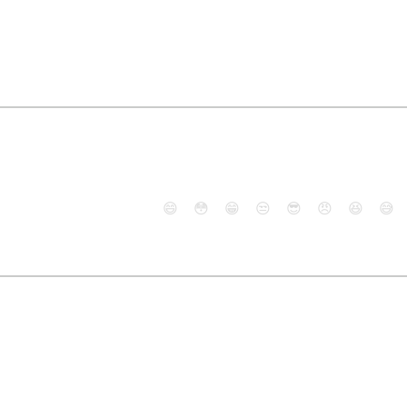
😄
😳
😁
😒
😎
😠
😆
😅