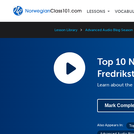
LESSONS
VOCABU
Lesson Library
Advanced Audio Blog Season 
Top 10 N
Fredriks
Learn about the 
Mark Comple
Also Appears In:
To
Advanced Audio Blo