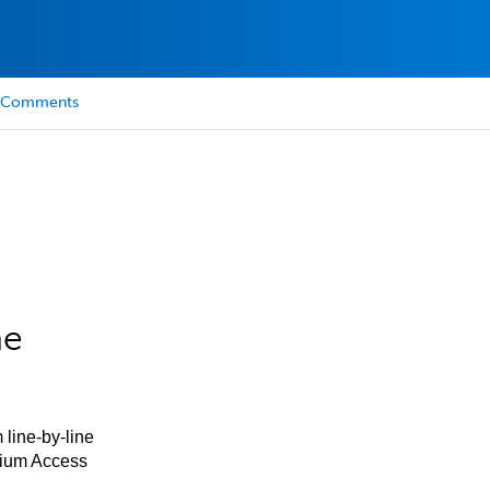
Comments
he
 line-by-line
mium Access