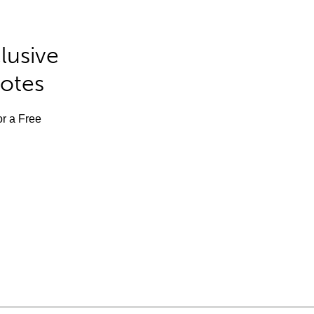
lusive
Notes
or a Free