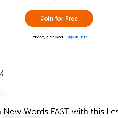
Join for Free
Already a Member?
Sign In Here
w)
 New Words FAST with this Le