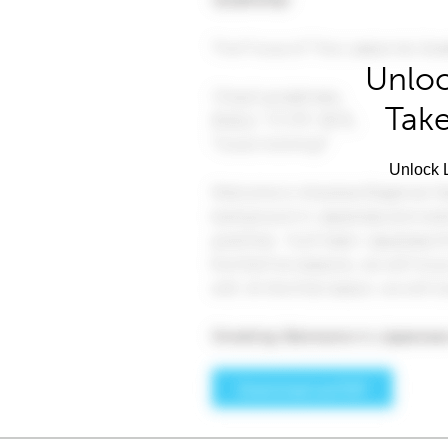
Unloc
Take
Unlock L