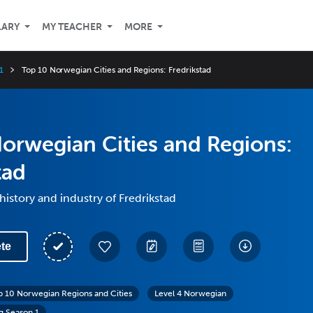
LARY
MY TEACHER
MORE
1
Top 10 Norwegian Cities and Regions: Fredrikstad
orwegian Cities and Regions:
tad
history and industry of Fredrikstad
te
p 10 Norwegian Regions and Cities
Level 4 Norwegian
g Season 1