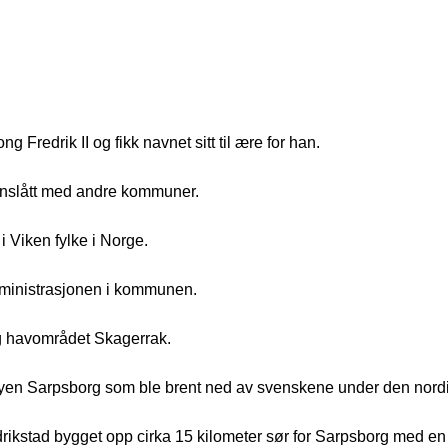
g Fredrik II og fikk navnet sitt til ære for han.
enslått med andre kommuner.
 Viken fylke i Norge.
dministrasjonen i kommunen.
 havområdet Skagerrak.
e byen Sarpsborg som ble brent ned av svenskene under den nordi
edrikstad bygget opp cirka 15 kilometer sør for Sarpsborg med en 