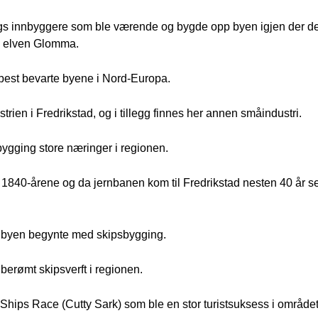
gs innbyggere som ble værende og bygde opp byen igjen der de
v elven Glomma.
 best bevarte byene i Nord-Europa.
trien i Fredrikstad, og i tillegg finnes her annen småindustri.
bygging store næringer i regionen.
1840-årene og da jernbanen kom til Fredrikstad nesten 40 år s
og byen begynte med skipsbygging.
berømt skipsverft i regionen.
ll Ships Race (Cutty Sark) som ble en stor turistsuksess i området