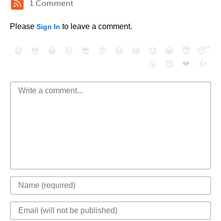
1 Comment
Please
to leave a comment.
Sign In
😄
😳
😁
😒
😎
😠
😆
😅
😉
😭
😇
😴
❤️
👍
😮
😈