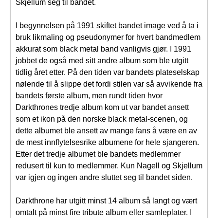
Skjellum seg til bandet.
I begynnelsen på 1991 skiftet bandet image ved å ta i
bruk likmaling og pseudonymer for hvert bandmedlem
akkurat som black metal band vanligvis gjør. I 1991
jobbet de også med sitt andre album som ble utgitt
tidlig året etter. På den tiden var bandets plateselskap
nølende til å slippe det fordi stilen var så avvikende fra
bandets første album, men rundt tiden hvor
Darkthrones tredje album kom ut var bandet ansett
som et ikon på den norske black metal-scenen, og
dette albumet ble ansett av mange fans å være en av
de mest innflytelsesrike albumene for hele sjangeren.
Etter det tredje albumet ble bandets medlemmer
redusert til kun to medlemmer. Kun Nagell og Skjellum
var igjen og ingen andre sluttet seg til bandet siden.
Darkthrone har utgitt minst 14 album så langt og vært
omtalt på minst fire tribute album eller samleplater. I