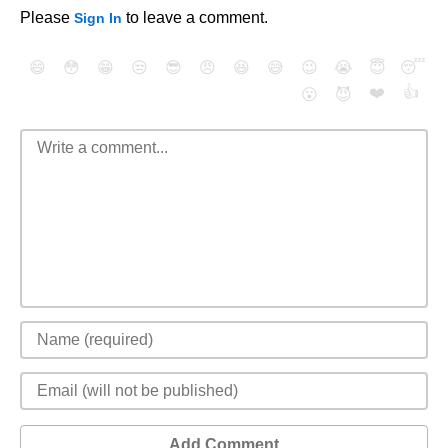
Please
to leave a comment.
Sign In
😄
😳
😁
😒
😎
😠
😆
😅
😉
😭
😇
😴
❤️
👍
😮
😈
Add Comment