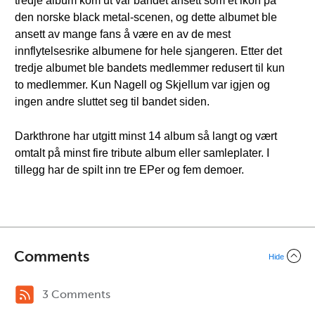
tredje album kom ut var bandet ansett som et ikon på
den norske black metal-scenen, og dette albumet ble
ansett av mange fans å være en av de mest
innflytelsesrike albumene for hele sjangeren. Etter det
tredje albumet ble bandets medlemmer redusert til kun
to medlemmer. Kun Nagell og Skjellum var igjen og
ingen andre sluttet seg til bandet siden.
Darkthrone har utgitt minst 14 album så langt og vært
omtalt på minst fire tribute album eller samleplater. I
tillegg har de spilt inn tre EPer og fem demoer.
Comments
Hide
3 Comments