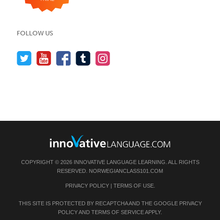
FOLLOW US
COPYRIGHT © 2026 INNOVATIVE LANGUAGE LEARNING. ALL RIGHTS
RESERVED.
NORWEGIANCLASS101.COM
PRIVACY POLICY
|
TERMS OF USE
.
THIS SITE IS PROTECTED BY RECAPTCHA AND THE GOOGLE
PRIVACY
POLICY
AND
TERMS OF SERVICE
APPLY.