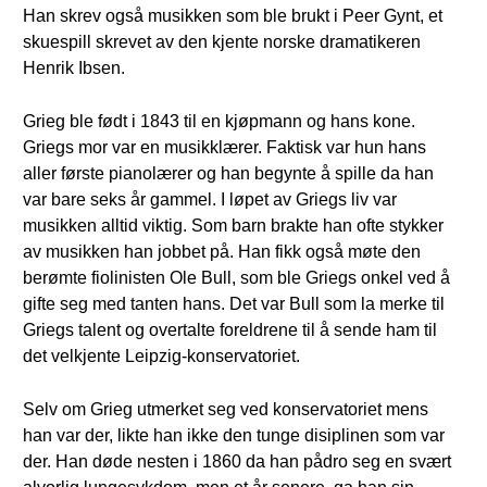
Han skrev også musikken som ble brukt i Peer Gynt, et
skuespill skrevet av den kjente norske dramatikeren
Henrik Ibsen.
Grieg ble født i 1843 til en kjøpmann og hans kone.
Griegs mor var en musikklærer. Faktisk var hun hans
aller første pianolærer og han begynte å spille da han
var bare seks år gammel. I løpet av Griegs liv var
musikken alltid viktig. Som barn brakte han ofte stykker
av musikken han jobbet på. Han fikk også møte den
berømte fiolinisten Ole Bull, som ble Griegs onkel ved å
gifte seg med tanten hans. Det var Bull som la merke til
Griegs talent og overtalte foreldrene til å sende ham til
det velkjente Leipzig-konservatoriet.
Selv om Grieg utmerket seg ved konservatoriet mens
han var der, likte han ikke den tunge disiplinen som var
der. Han døde nesten i 1860 da han pådro seg en svært