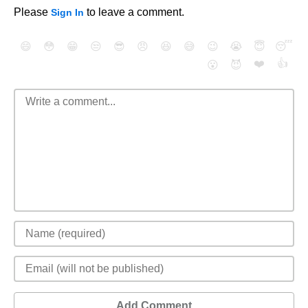
Please
to leave a comment.
Sign In
😄
😳
😁
😒
😎
😠
😆
😅
😉
😭
😇
😴
❤️
👍
😮
😈
Add Comment