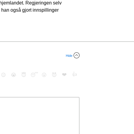
i hjemlandet. Regjeringen selv
r han også gjort innspillinger
Hide
❤️
👍
😉
😭
😇
😴
😮
😈