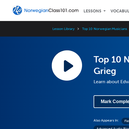
LESSONS
VOCABU
Lesson Library
Top 10 Norwegian Musicians
Top 10 
Grieg
Learn about Edvar
Mark Comple
Also Appears In:
Fl
Advanced Audio Blo