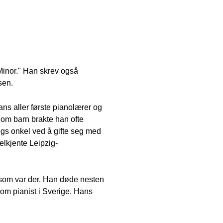
Minor." Han skrev også
sen.
ans aller første pianolærer og
 Som barn brakte han ofte
egs onkel ved å gifte seg med
velkjente Leipzig-
n som var der. Han døde nesten
som pianist i Sverige. Hans