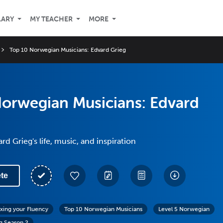
LARY
MY TEACHER
MORE
Top 10 Norwegian Musicians: Edvard Grieg
Norwegian Musicians: Edvard
d Grieg's life, music, and inspiration
te
exing your Fluency
Top 10 Norwegian Musicians
Level 5 Norwegian
g Season 2