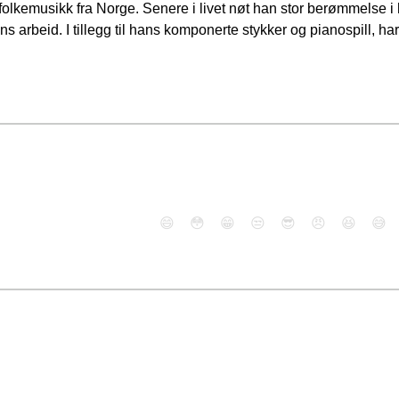
 folkemusikk fra Norge. Senere i livet nøt han stor berømmelse 
ans arbeid. I tillegg til hans komponerte stykker og pianospill, ha
😄
😳
😁
😒
😎
😠
😆
😅