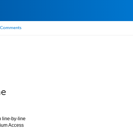
Comments
he
 line-by-line
mium Access