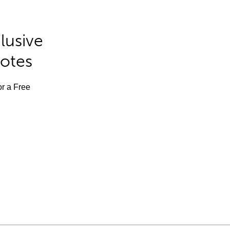
lusive
Notes
or a Free