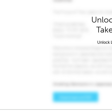
Unloc
Take
Unlock L