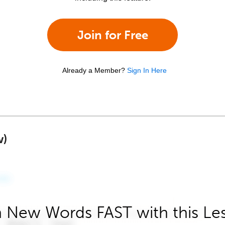
Join for Free
Already a Member?
Sign In Here
w)
 New Words FAST with this Le