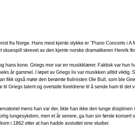
nist fra Norge. Hans mest kjente stykke er "Piano Concerto i A 
t skuespill skrevet av den kjente norske dramatikeren Henrik Ib
 og hans kone. Griegs mor var en musikklærer. Faktisk var hun h
eks år gammel. I løpet av Griegs liv var musikken alltid viktig.
n fikk også møte den berømte fiolinisten Ole Bull, som ble Gri
til Griegs talent og overtalte foreldrene til å sende ham til det 
rvatoriet mens han var der, likte han ikke den tunge disipline
rlig lungesykdom, men et år senere, ga han sin første konsert 
kom i 1862 etter at han hadde avsluttet sine studier.