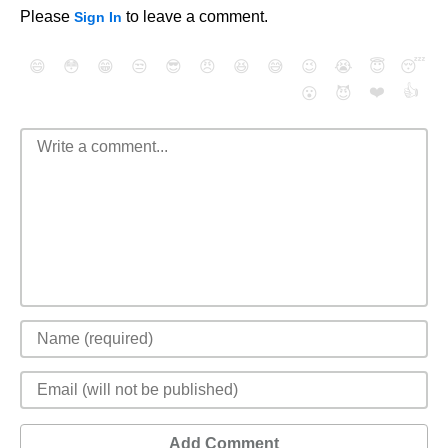
Please
to leave a comment.
Sign In
😄
😳
😁
😒
😎
😠
😆
😅
😉
😭
😇
😴
❤️
👍
😮
😈
Add Comment