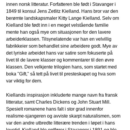
innen norsk litteratur. Forfatteren ble født i Stavanger i
1849 til konsul Jens Zetlitz Kielland. Hans bror var den
berømte landskapsmaler Kitty Lange Kielland. Selv om
Kielland ble født inn i en meget velstående familie
mente han også mye om situasjonen for den lavere
arbeiderklassen. Tilsynelatende var han en velvillig
fabrikkeier som behandlet sine arbeidere godt. Mye av
det lyriske arbeidet hans var satire som fokuserte på
livet til de lavere klasser og kommentarer til den øvre
klassen. Den velkjente trilogien hans, som startet med
boka "Gift," så tett på livet til presteskapet og hva som
var viktig for dem.
Kiellands inspirasjon inkluderte mange navn fra fransk
litteratur, samt Charles Dickens og John Stuart Mill.
Spesielt romanene hans falt i stor grad innenfor
realisme-sjangeren og avviste skarpt naturalismen, som
var den andre utbredte litterære trenden i løpet i hans
levetid. Kielland ble ordfører i Stavanger i 1891 og ble