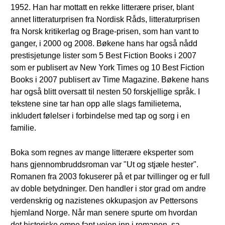
1952. Han har mottatt en rekke litterære priser, blant
annet litteraturprisen fra Nordisk Råds, litteraturprisen
fra Norsk kritikerlag og Brage-prisen, som han vant to
ganger, i 2000 og 2008. Bøkene hans har også nådd
prestisjetunge lister som 5 Best Fiction Books i 2007
som er publisert av New York Times og 10 Best Fiction
Books i 2007 publisert av Time Magazine. Bøkene hans
har også blitt oversatt til nesten 50 forskjellige språk. I
tekstene sine tar han opp alle slags familietema,
inkludert følelser i forbindelse med tap og sorg i en
familie.
Boka som regnes av mange litterære eksperter som
hans gjennombruddsroman var "Ut og stjæle hester".
Romanen fra 2003 fokuserer på et par tvillinger og er full
av doble betydninger. Den handler i stor grad om andre
verdenskrig og nazistenes okkupasjon av Pettersons
hjemland Norge. Når man senere spurte om hvordan
det historiske emne fant veien inn i romanen, sa