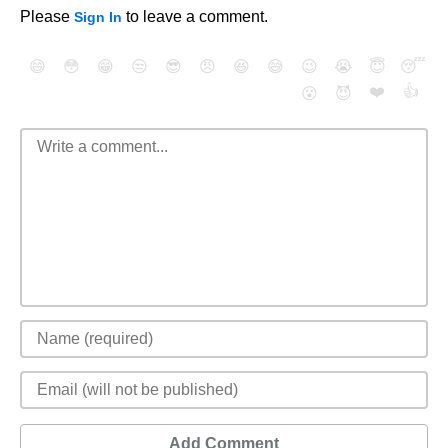
Please
to leave a comment.
Sign In
😄
😳
😁
😒
😎
😠
😆
😅
😉
😭
😇
😴
❤️
👍
😮
😈
Add Comment