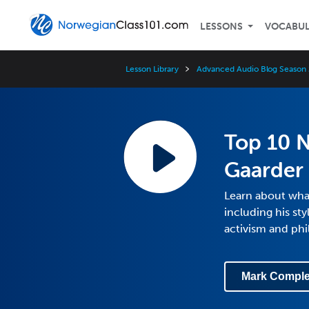
LESSONS
VOCABU
Lesson Library
Advanced Audio Blog Season 
Top 10 N
Gaarder
Learn about wha
including his st
activism and ph
Mark Comple