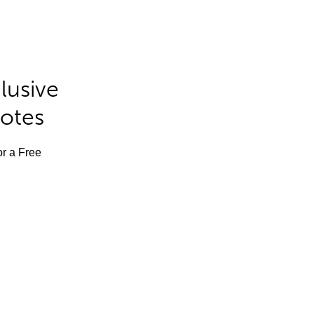
lusive
Notes
or a Free