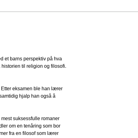
ed et barns perspektiv på hva
torien til religion og filosofi.
lo. Etter eksamen ble han lærer
, samtidig hjalp han også å
e mest suksessfulle romaner
andler om en tenåring som bor
r fra en filosof som lærer