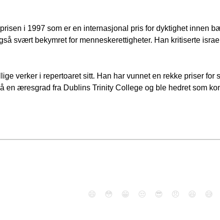
sen i 1997 som er en internasjonal pris for dyktighet innen bærekr
gså svært bekymret for menneskerettigheter. Han kritiserte israe
ige verker i repertoaret sitt. Han har vunnet en rekke priser for 
k også en æresgrad fra Dublins Trinity College og ble hedret s
😄
😳
😁
😒
😎
😠
😆
😅