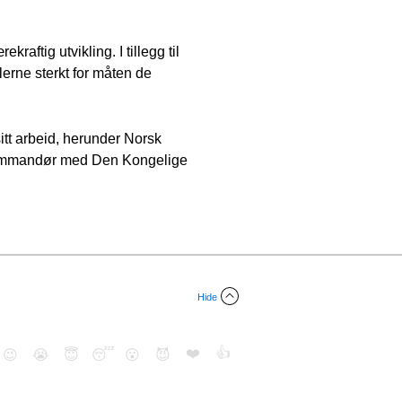
aftig utvikling. I tillegg til
lerne sterkt for måten de
sitt arbeid, herunder Norsk
om kommandør med Den Kongelige
Hide
❤️
👍
😉
😭
😇
😴
😮
😈