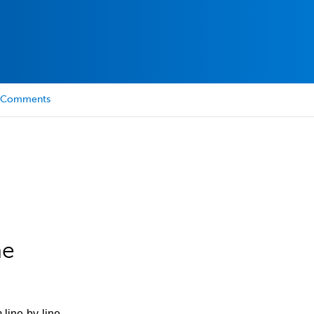
Comments
he
 line-by-line