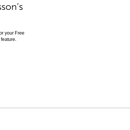
sson’s
for your Free
feature.