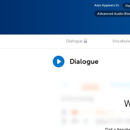
Also Appears In:
Fl
Advanced Audio Blo
Dialogue
Vocabula
Dialogue
W
Get a breakd