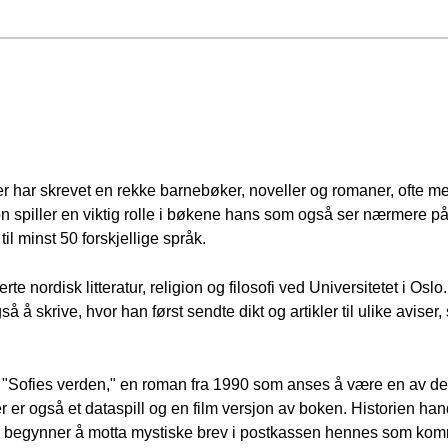
r har skrevet en rekke barnebøker, noveller og romaner, ofte m
 spiller en viktig rolle i bøkene hans som også ser nærmere på his
til minst 50 forskjellige språk.
rte nordisk litteratur, religion og filosofi ved Universitetet i Os
å skrive, hvor han først sendte dikt og artikler til ulike aviser
r "Sofies verden," en roman fra 1990 som anses å være en av d
Der er også et dataspill og en film versjon av boken. Historien h
begynner å motta mystiske brev i postkassen hennes som komme