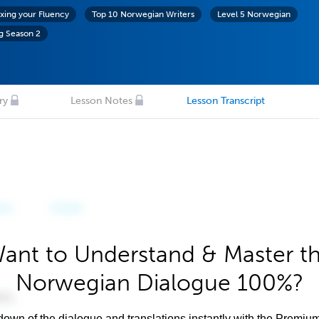
exing your Fluency
Top 10 Norwegian Writers
Level 5 Norwegian
g Season 2
ry
Lesson Notes
Lesson Transcript
ant to Understand & Master t
Norwegian Dialogue 100%?
own of the dialogue and translations instantly with the Premium