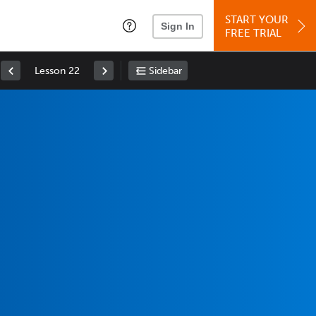
START YOUR
Sign In
FREE TRIAL
Lesson 22
Sidebar