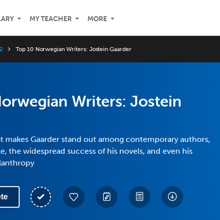
LARY
MY TEACHER
MORE
2
Top 10 Norwegian Writers: Jostein Gaarder
orwegian Writers: Jostein
t makes Gaarder stand out among contemporary authors,
yle, the widespread success of his novels, and even his
ilanthropy
te