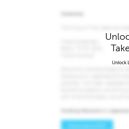
Unloc
Take
Unlock L