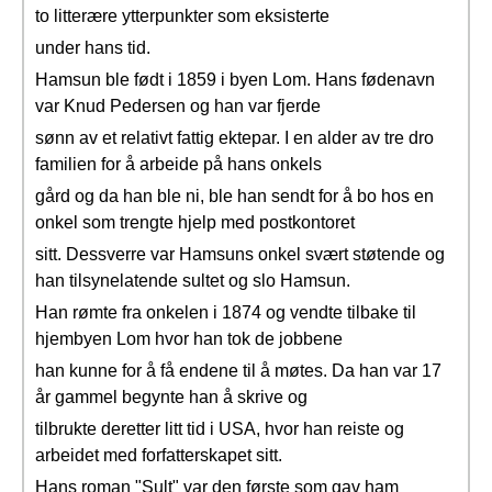
to litterære ytterpunkter som eksisterte
under hans tid.
Hamsun ble født i 1859 i byen Lom. Hans fødenavn
var Knud Pedersen og han var fjerde
sønn av et relativt fattig ektepar. I en alder av tre dro
familien for å arbeide på hans onkels
gård og da han ble ni, ble han sendt for å bo hos en
onkel som trengte hjelp med postkontoret
sitt. Dessverre var Hamsuns onkel svært støtende og
han tilsynelatende sultet og slo Hamsun.
Han rømte fra onkelen i 1874 og vendte tilbake til
hjembyen Lom hvor han tok de jobbene
han kunne for å få endene til å møtes. Da han var 17
år gammel begynte han å skrive og
tilbrukte deretter litt tid i USA, hvor han reiste og
arbeidet med forfatterskapet sitt.
Hans roman "Sult" var den første som gav ham