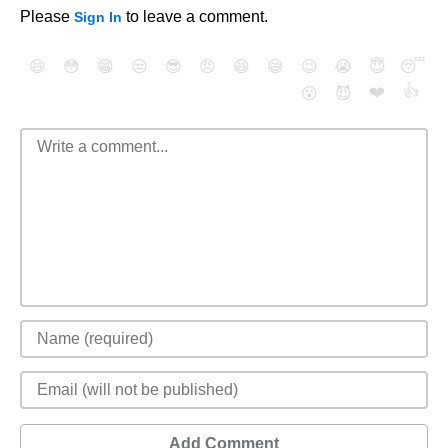
Please
to leave a comment.
Sign In
😄
😳
😁
😒
😎
😠
😆
😅
😉
😭
😇
😴
❤️
👍
😮
😈
Add Comment