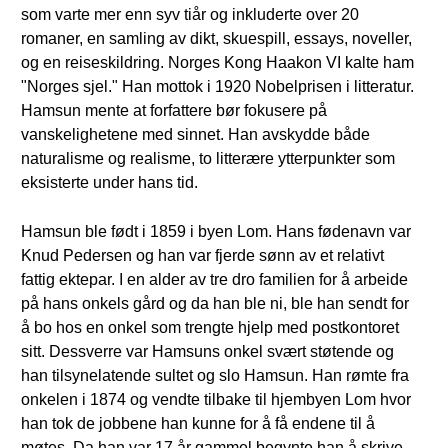
som varte mer enn syv tiår og inkluderte over 20
romaner, en samling av dikt, skuespill, essays, noveller,
og en reiseskildring. Norges Kong Haakon VI kalte ham
"Norges sjel." Han mottok i 1920 Nobelprisen i litteratur.
Hamsun mente at forfattere bør fokusere på
vanskelighetene med sinnet. Han avskydde både
naturalisme og realisme, to litterære ytterpunkter som
eksisterte under hans tid.
Hamsun ble født i 1859 i byen Lom. Hans fødenavn var
Knud Pedersen og han var fjerde sønn av et relativt
fattig ektepar. I en alder av tre dro familien for å arbeide
på hans onkels gård og da han ble ni, ble han sendt for
å bo hos en onkel som trengte hjelp med postkontoret
sitt. Dessverre var Hamsuns onkel svært støtende og
han tilsynelatende sultet og slo Hamsun. Han rømte fra
onkelen i 1874 og vendte tilbake til hjembyen Lom hvor
han tok de jobbene han kunne for å få endene til å
møtes. Da han var 17 år gammel begynte han å skrive