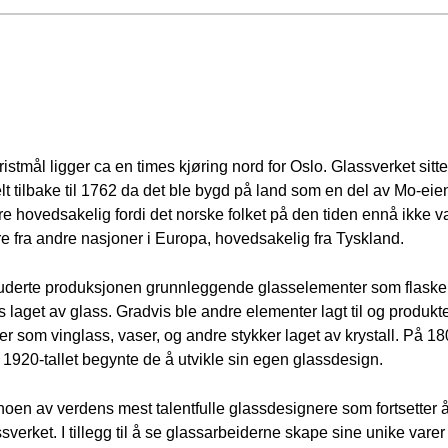
stmål ligger ca en times kjøring nord for Oslo. Glassverket sitte
lt tilbake til 1762 da det ble bygd på land som en del av Mo-
nere hovedsakelig fordi det norske folket på den tiden ennå ikke v
e fra andre nasjoner i Europa, hovedsakelig fra Tyskland.
inkluderte produksjonen grunnleggende glasselementer som flaske
 laget av glass. Gradvis ble andre elementer lagt til og produkte
er som vinglass, vaser, og andre stykker laget av krystall. På 1
 1920-tallet begynte de å utvikle sin egen glassdesign.
noen av verdens mest talentfulle glassdesignere som fortsetter 
verket. I tillegg til å se glassarbeiderne skape sine unike vare