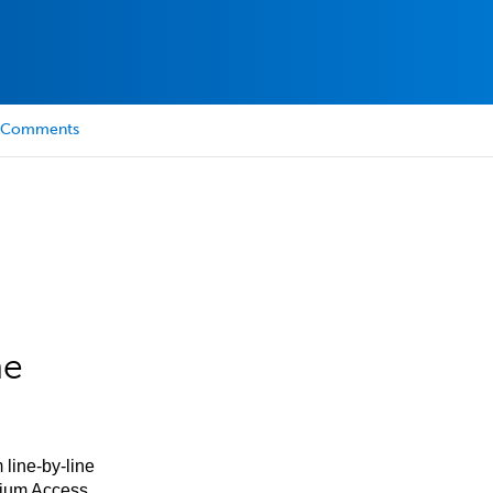
Comments
he
 line-by-line
mium Access