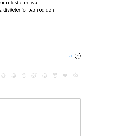
om illustrerer hva
ktiviteter for barn og den
Hide
❤️
👍
😉
😭
😇
😴
😮
😈