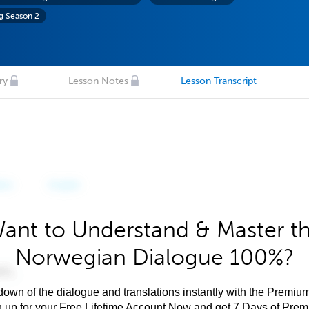
g Season 2
ry
Lesson Notes
Lesson Transcript
ant to Understand & Master t
Norwegian Dialogue 100%?
own of the dialogue and translations instantly with the Premium
n up for your Free Lifetime Account Now and get 7 Days of Pre