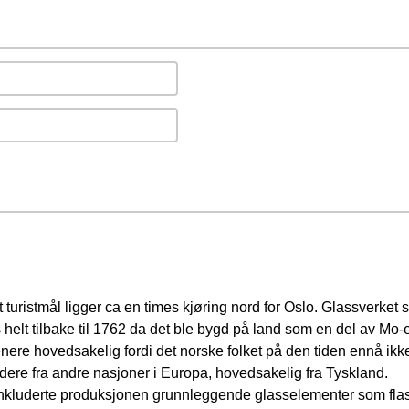
uristmål ligger ca en times kjøring nord for Oslo. Glassverket si
 helt tilbake til 1762 da det ble bygd på land som en del av 
 senere hovedsakelig fordi det norske folket på den tiden ennå ikk
dere fra andre nasjoner i Europa, hovedsakelig fra Tyskland.
t inkluderte produksjonen grunnleggende glasselementer som fla