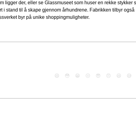
om ligger der, eller se Glassmuseet som huser en rekke stykker s
i stand til å skape gjennom århundrene. Fabrikken tilbyr også a
assverket byr på unike shoppingmuligheter.
😄
😳
😁
😒
😎
😠
😆
😅