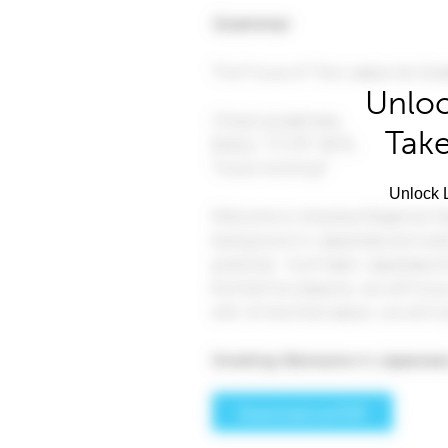
Unloc
Take
Unlock L