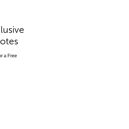
lusive
Notes
or a Free