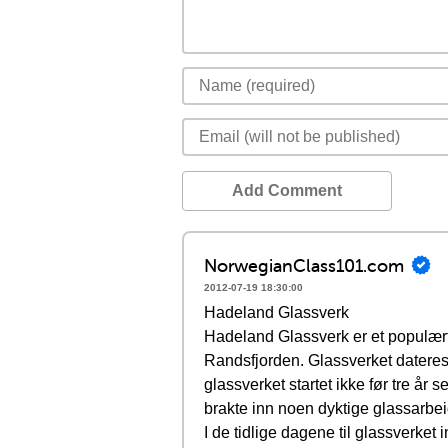
Add Comment
NorwegianClass101.com
2012-07-19 18:30:00
Hadeland Glassverk
Hadeland Glassverk er et populært t
Randsfjorden. Glassverket dateres
glassverket startet ikke før tre år
brakte inn noen dyktige glassarbei
I de tidlige dagene til glassverke