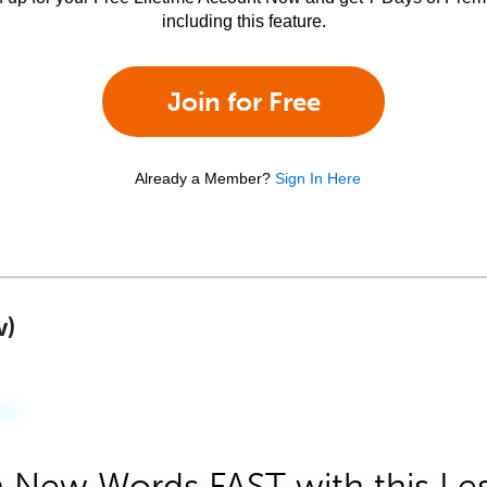
including this feature.
Join for Free
Already a Member?
Sign In Here
w)
 New Words FAST with this Le