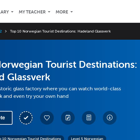
LARY
MY TEACHER
MORE
2
Top 10 Norwegian Tourist Destinations: Hadeland Glassverk
orwegian Tourist Destinations:
d Glassverk
storic glass factory where you can watch world-class
rk and even try your own hand
te
p 10 Norwegian Tourist Destinations
Level 5 Norwegian