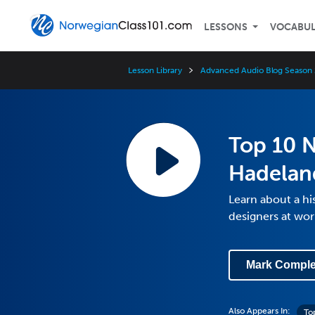
LESSONS
VOCABU
Lesson Library
Advanced Audio Blog Season 
Top 10 N
Hadelan
Learn about a hi
designers at wo
Mark Comple
Also Appears In:
To