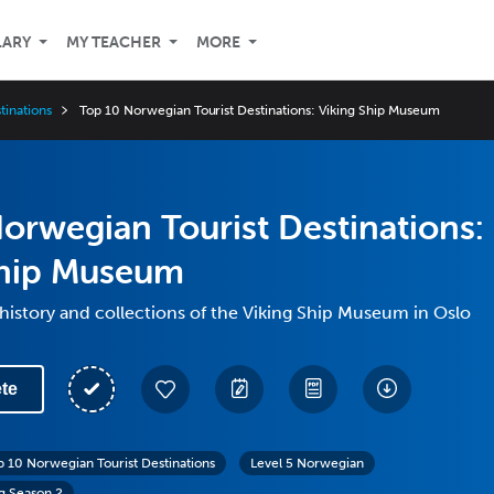
LARY
MY TEACHER
MORE
tinations
Top 10 Norwegian Tourist Destinations: Viking Ship Museum
orwegian Tourist Destinations:
Ship Museum
history and collections of the Viking Ship Museum in Oslo
te
p 10 Norwegian Tourist Destinations
Level 5 Norwegian
g Season 2