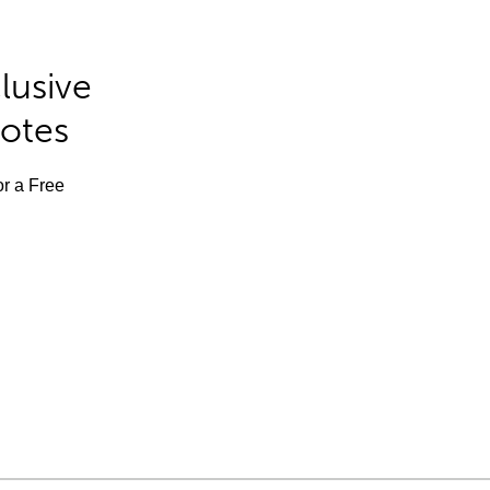
lusive
Notes
or a Free