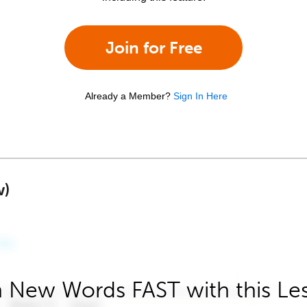
Join for Free
Already a Member?
Sign In Here
w)
 New Words FAST with this Le