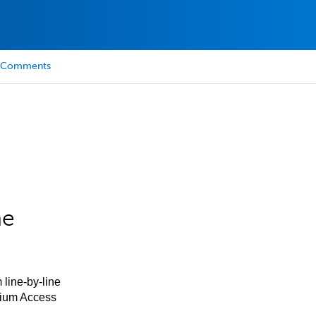
Comments
he
 line-by-line
mium Access