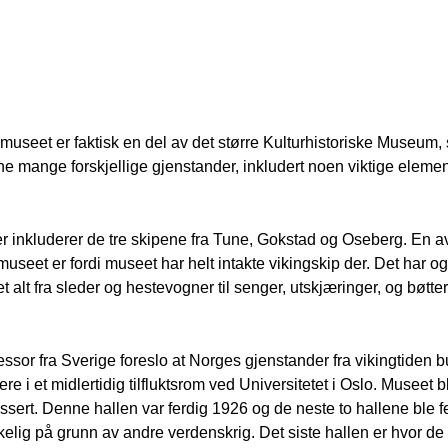
museet er faktisk en del av det større Kulturhistoriske Museum, 
ne mange forskjellige gjenstander, inkludert noen viktige elemen
er inkluderer de tre skipene fra Tune, Gokstad og Oseberg. En a
useet er fordi museet har helt intakte vikingskip der. Det har ogs
et alt fra sleder og hestevogner til senger, utskjæringer, og bøtt
essor fra Sverige foreslo at Norges gjenstander fra vikingtiden b
re i et midlertidig tilfluktsrom ved Universitetet i Oslo. Museet b
sert. Denne hallen var ferdig 1926 og de neste to hallene ble fer
akelig på grunn av andre verdenskrig. Det siste hallen er hvor de