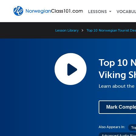
LESSONS
VOCABU
Lesson Library
Top 10 Norwegian Tourist Des
Top 10 N
Viking 
Learn about the 
Mark Comple
Also Appears In:
To
Advanced Audio Blo