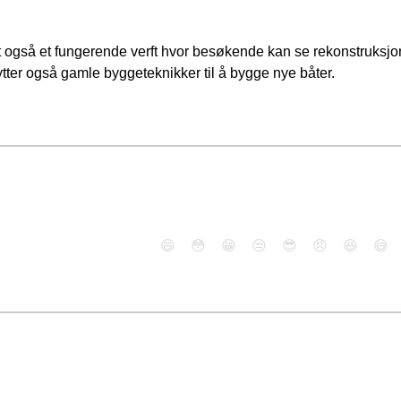
det også et fungerende verft hvor besøkende kan se rekonstruksjo
enytter også gamle byggeteknikker til å bygge nye båter.
😄
😳
😁
😒
😎
😠
😆
😅