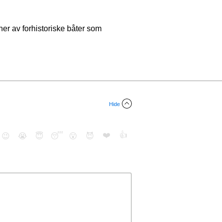
ner av forhistoriske båter som
Hide
❤️
👍
😉
😭
😇
😴
😮
😈