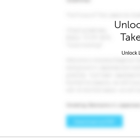
Unloc
Take
Unlock L