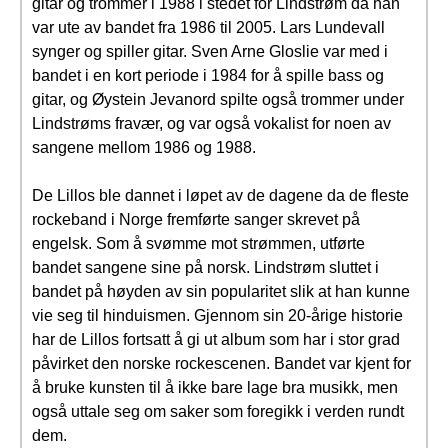
gitar og trommer i 1988 i stedet for Lindstrøm da han
var ute av bandet fra 1986 til 2005. Lars Lundevall
synger og spiller gitar. Sven Arne Gloslie var med i
bandet i en kort periode i 1984 for å spille bass og
gitar, og Øystein Jevanord spilte også trommer under
Lindstrøms fravær, og var også vokalist for noen av
sangene mellom 1986 og 1988.
De Lillos ble dannet i løpet av de dagene da de fleste
rockeband i Norge fremførte sanger skrevet på
engelsk. Som å svømme mot strømmen, utførte
bandet sangene sine på norsk. Lindstrøm sluttet i
bandet på høyden av sin popularitet slik at han kunne
vie seg til hinduismen. Gjennom sin 20-årige historie
har de Lillos fortsatt å gi ut album som har i stor grad
påvirket den norske rockescenen. Bandet var kjent for
å bruke kunsten til å ikke bare lage bra musikk, men
også uttale seg om saker som foregikk i verden rundt
dem.