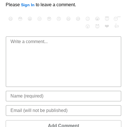
Please
to leave a comment.
Sign In
😄
😳
😁
😒
😎
😠
😆
😅
😉
😭
😇
😴
❤️
👍
😮
😈
Add Comment