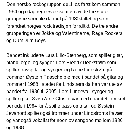
Den norske rockegruppen deLillos først kom sammen i
1984 og i dag regnes de som en av de fire store
gruppene som ble dannet på 1980-tallet og som
forandret norges rock tradisjon for alltid. De tre andre i
grupperingen er Jokke og Valentinerne, Raga Rockers
og DumDum Boys.
Bandet inkluderte Lars Lillo-Stenberg, som spiller gitar,
piano, orgel og synger. Lars Fredrik Beckstrøm som
spiller bassgitar og synger, og Rune Lindstrøm på
trommer. Øystein Paasche ble med i bandet på gitar og
trommer i 1988 i stedet for Lindstrøm da han var ute av
bandet fra 1986 til 2005. Lars Lundevall synger og
spiller gitar. Sven Arne Gloslie var med i bandet i en kort
periode i 1984 for å spille bass og gitar, og Øystein
Jevanord spilte også trommer under Lindstrøms fravær,
og var også vokalist for noen av sangene mellom 1986
og 1988.