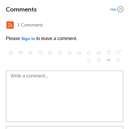
Comments
Hide
1 Comment
Please
to leave a comment.
Sign In
😄
😳
😁
😒
😎
😠
😆
😅
😉
😭
😇
😴
❤️
👍
😮
😈