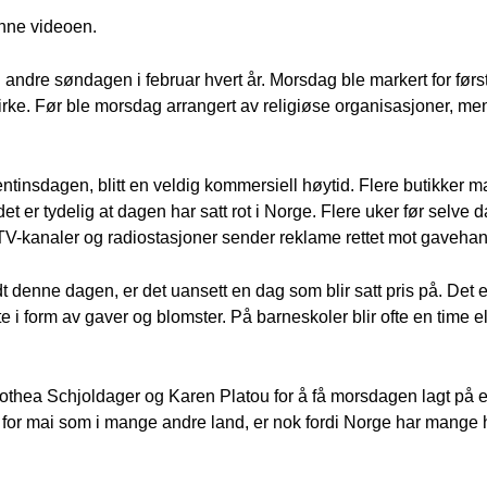
enne videoen.
 andre søndagen i februar hvert år. Morsdag ble markert for førs
kirke. Før ble morsdag arrangert av religiøse organisasjoner, m
ntinsdagen, blitt en veldig kommersiell høytid. Flere butikker 
et er tydelig at dagen har satt rot i Norge. Flere uker før selv
 TV-kanaler og radiostasjoner sender reklame rettet mot gavehan
 denne dagen, er det uansett en dag som blir satt pris på. Det e
 i form av gaver og blomster. På barneskoler blir ofte en time elle
rothea Schjoldager og Karen Platou for å få morsdagen lagt på e
det for mai som i mange andre land, er nok fordi Norge har mange