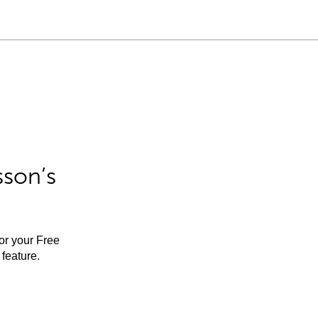
sson’s
for your Free
feature.