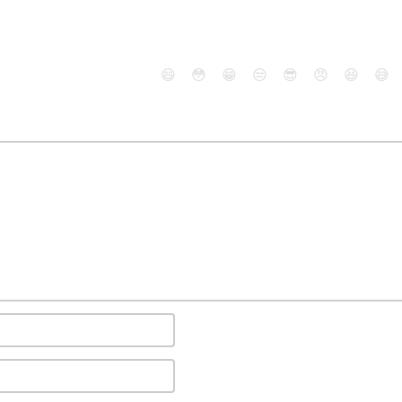
😄
😳
😁
😒
😎
😠
😆
😅