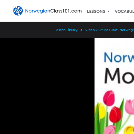
LESSONS
VOCABU
Lesson Library
Video Culture Class: Norwegi
Video
Player
Speed
3x
2x