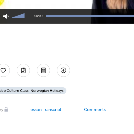
Use
Up/Down
00:00
Arrow
keys
to
increase
or
decrease
volume.
deo Culture Class: Norwegian Holidays
ry
Lesson Transcript
Comments