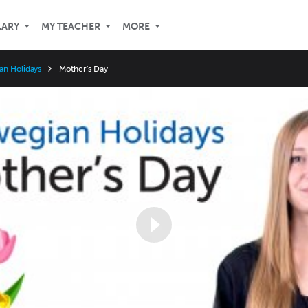
LARY
MY TEACHER
MORE
an Holidays
Mother's Day