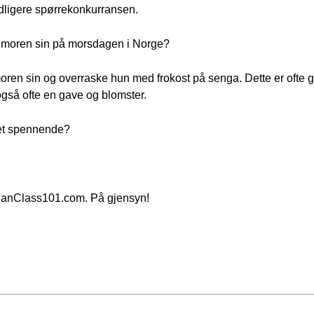
idligere spørrekonkurransen.
or moren sin på morsdagen i Norge?
 moren sin og overraske hun med frokost på senga. Dette er ofte 
også ofte en gave og blomster.
det spennende?
ianClass101.com. På gjensyn!