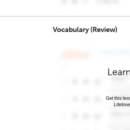
Vocabulary (Review)
Learn
Get this les
Lifetim