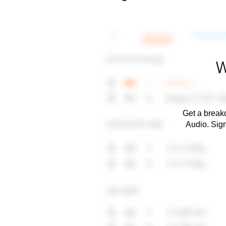
W
Get a breakd
Audio. Sig