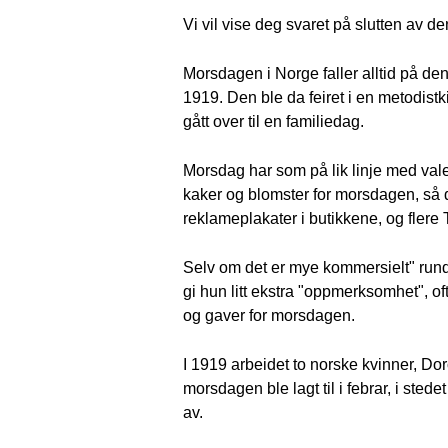
Vi vil vise deg svaret på slutten av d
Morsdagen i Norge faller alltid på den
1919. Den ble da feiret i en metodist
gått over til en familiedag.
Morsdag har som på lik linje med vale
kaker og blomster for morsdagen, så d
reklameplakater i butikkene, og flere
Selv om det er mye kommersielt" rundt
gi hun litt ekstra "oppmerksomhet", ofte
og gaver for morsdagen.
I 1919 arbeidet to norske kvinner, Do
morsdagen ble lagt til i febrar, i ste
av.