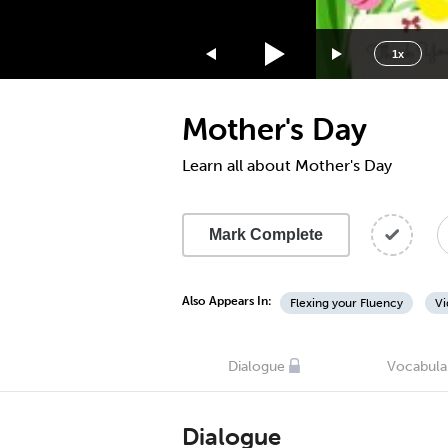
1.75x
1.5x
1x
1.25x
1x
Mother's Day
0.75x
0.5x
Learn all about Mother's Day
Mark Complete
Also Appears In:
Flexing your Fluency
Vi
Dialogue
Vocabula
Dialogue