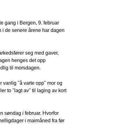
te gang i Bergen, 9. februar
en i de senere årene har dagen
markedsfører seg med gaver,
e dagen henges det opp
dlig til morsdagen.
r vanlig "å varte opp" mor og
r to "lagt av" til laging av kort
n søndag i februar. Hvorfor
 helligdager i maimåned fra før