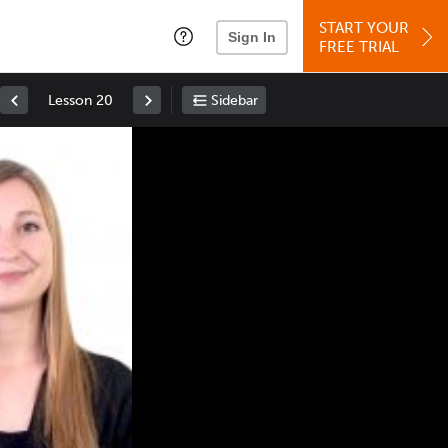
START YOUR
Sign In
FREE TRIAL
Lesson 20
Sidebar
Space
: Play/Pause
Up
: Increase Volume
Down
: Decrease Volume