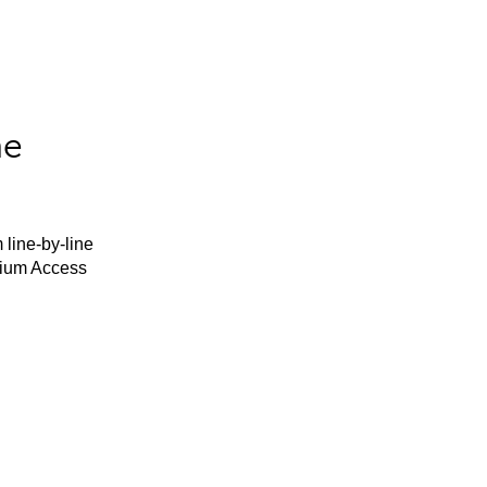
he
 line-by-line
mium Access