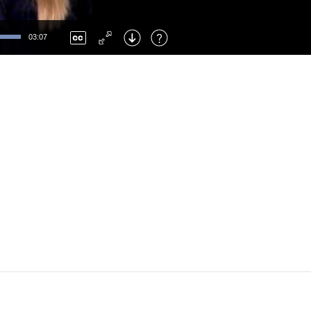
Left
: Skip Back
Right
: Skip Forward
03:07
F
: Toggle Fullscreen
M
: Mute/Unmute