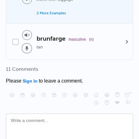
2 More Examples
brunfarge
masculine
(n)
tan
11 Comments
Please
to leave a comment.
Sign In
😄
😳
😁
😒
😎
😠
😆
😅
😉
😭
😇
😴
❤️
👍
😮
😈