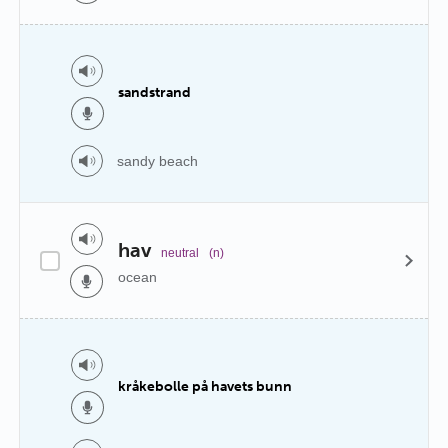
sandstrand
sandy beach
hav
neutral
(n)
ocean
kråkebolle på havets bunn