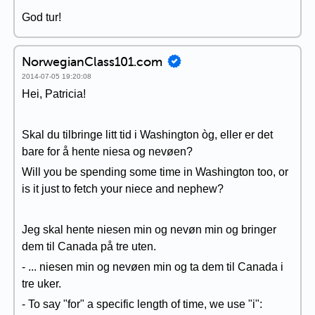
God tur!
NorwegianClass101.com
2014-07-05 19:20:08
Hei, Patricia!
Skal du tilbringe litt tid i Washington òg, eller er det
bare for å hente niesa og nevøen?
Will you be spending some time in Washington too, or
is it just to fetch your niece and nephew?
Jeg skal hente niesen min og nevøn min og bringer
dem til Canada på tre uten.
- ... niesen min og nevøen min og ta dem til Canada i
tre uker.
- To say "for" a specific length of time, we use "i":