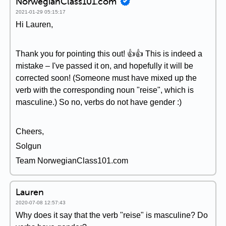
NorwegianClass101.com
2021-01-29 05:15:17
Hi Lauren,
Thank you for pointing this out! 👍👍 This is indeed a
mistake – I've passed it on, and hopefully it will be
corrected soon! (Someone must have mixed up the
verb with the corresponding noun "reise", which is
masculine.) So no, verbs do not have gender :)
Cheers,
Solgun
Team NorwegianClass101.com
Lauren
2020-07-08 12:57:43
Why does it say that the verb "reise" is masculine? Do