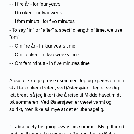
- - I fire år - for four years
- - I to uker - for two week
- - I fem minutt - for five minutes
- To say "in" or "after" a specific length of time, we use
"om":
- - Om fire år - In four years time
- - Om to uker - In two weeks time
- - Om fem minutt - In five minutes time
Absolutt skal jeg reise i sommer. Jeg og kjæresten min
skal ta to uker i Polen, ved Østersjøen. Jeg er veldig
lett brent, så jeg liker ikke å reise til Middelhavet midt
på sommeren. Ved Østersjøen er været varmt og
solrikt, men ikke så mye at det er ubehagelig.
I'll absolutely be going away this sommer. My girlfriend
and I will spend two weeks in Poland, by the Baltic