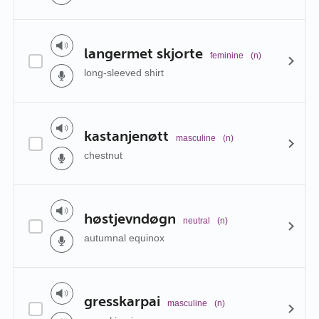
langermet skjorte
feminine
(n)
long-sleeved shirt
kastanjenøtt
masculine
(n)
chestnut
høstjevndøgn
neutral
(n)
autumnal equinox
gresskarpai
masculine
(n)