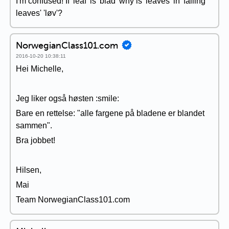
I'm confused! If 'leaf' is 'blad' why is 'leaves' in 'falling
leaves' 'løv'?
NorwegianClass101.com
2016-10-20 10:38:11
Hei Michelle,
Jeg liker også høsten :smile:
Bare en rettelse: "alle fargene på bladene er blandet
sammen".
Bra jobbet!
Hilsen,
Mai
Team NorwegianClass101.com