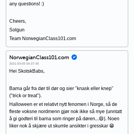
any questions! :)
Cheers,
Solgun
Team NorwegianClass101.com
NorwegianClass101.com
2021-03-05 04:37:30
Hei SkotskBabs,
Barna går fra dør til dør og sier "knask eller knep"
("trick or treat").
Halloween er et relativt nytt fenomen i Norge, så de
fleste voksne nordmenn gjør nok ikke så mye (unntatt
å gi godteri til barna som ringer på døren...😄). Noen
liker nok å skjære ut skumle ansikter i gresskar 😁