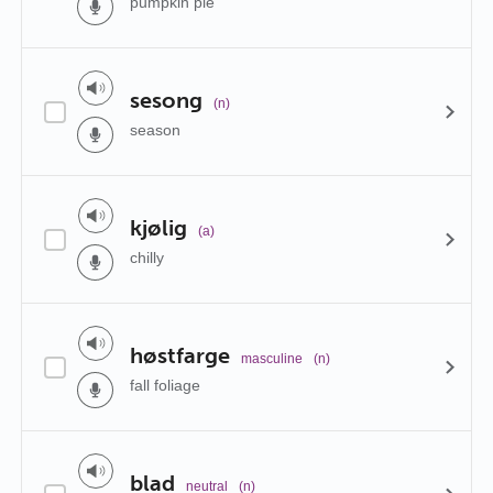
pumpkin pie
sesong
(n)
season
kjølig
(a)
chilly
høstfarge
masculine
(n)
fall foliage
blad
neutral
(n)