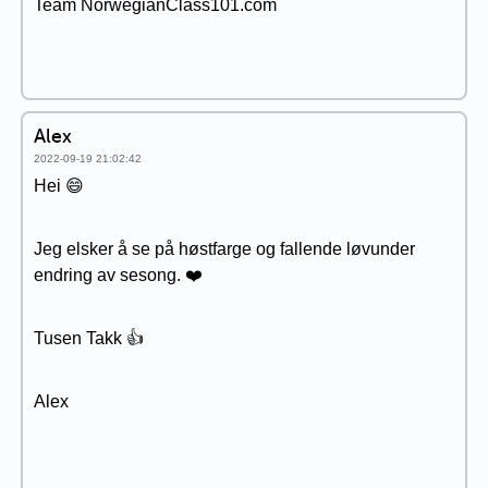
Team NorwegianClass101.com
Alex
2022-09-19 21:02:42
Hei 😄
Jeg elsker å se på høstfarge og fallende løvunder
endring av sesong. ❤️
Tusen Takk 👍
Alex