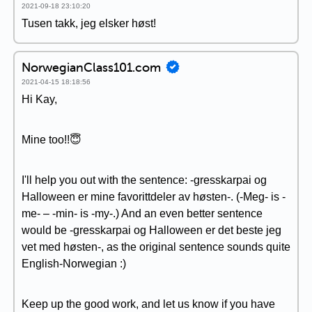
2021-09-18 23:10:20
Tusen takk, jeg elsker høst!
NorwegianClass101.com
2021-04-15 18:18:56
Hi Kay,
Mine too!!😇
I'll help you out with the sentence: -gresskarpai og
Halloween er mine favorittdeler av høsten-. (-Meg- is -
me- – -min- is -my-.) And an even better sentence
would be -gresskarpai og Halloween er det beste jeg
vet med høsten-, as the original sentence sounds quite
English-Norwegian :)
Keep up the good work, and let us know if you have