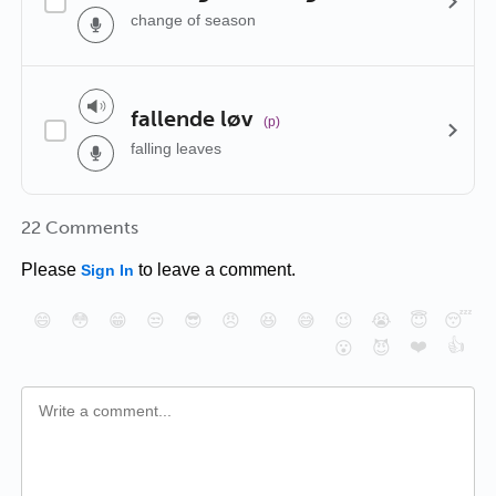
change of season
fallende løv
(p)
falling leaves
22 Comments
Please
to leave a comment.
Sign In
😄
😳
😁
😒
😎
😠
😆
😅
😉
😭
😇
😴
❤️
👍
😮
😈